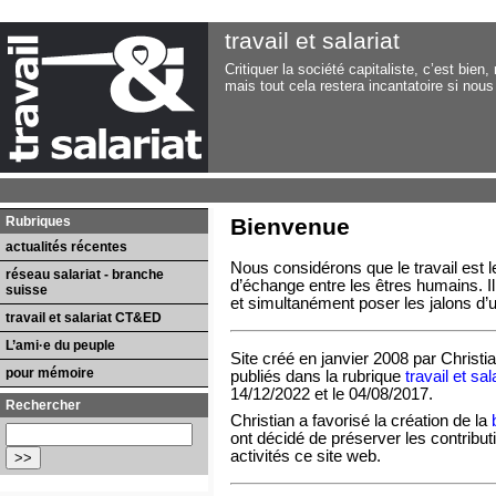
travail et salariat
Critiquer la société capitaliste, c’est bien
mais tout cela restera incantatoire si no
Rubriques
Bienvenue
actualités récentes
Nous considérons que le travail est 
réseau salariat - branche
d’échange entre les êtres humains. Il f
suisse
et simultanément poser les jalons d’u
travail et salariat CT&ED
L’ami·e du peuple
Site créé en janvier 2008 par Christia
pour mémoire
publiés dans la rubrique
travail et sal
14/12/2022 et le 04/08/2017.
Rechercher
Christian a favorisé la création de la
ont décidé de préserver les contribut
activités ce site web.